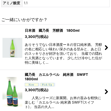
アミノ酸度
1.1
ご一緒にいかがですか？
日本酒 國乃長 芳醇酒 1800ml
3,300
円
(税込)
ありそうでない日本酒度ー８の甘口純米酒。 芳醇
の名に相応しい味わい深さのある甘みと、あと口
のスッキリさが好評を頂いており、 当蔵での隠れ
た人気酒となっています。 少しだけ冷やした位が
特に美味しく…
國乃長 カエルラベル 純米酒 SWIFT
1800ml
3,300
円
(税込)
人気シリーズに新展開。お米の旨みを軽快に
楽しむ「カエルラベル 純米酒 SWIFT(スイフ
ト)」 当店の大人…