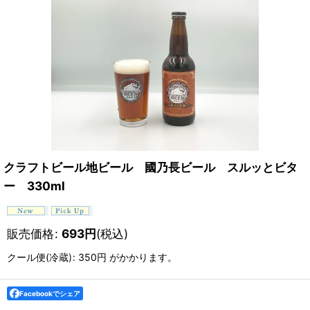
クラフトビール地ビール 國乃長ビール スルッとビタ
ー 330ml
販売価格
:
693
円
(税込)
クール便(冷蔵)
:
350円
がかかります。
Facebookでシェア