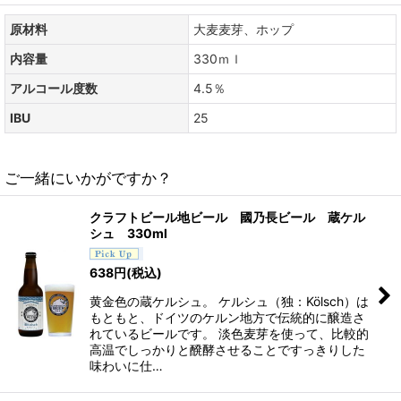
原材料
大麦麦芽、ホップ
内容量
330ｍｌ
アルコール度数
4.5％
IBU
25
ご一緒にいかがですか？
クラフトビール地ビール 國乃長ビール 蔵ケル
シュ 330ml
638
円
(税込)
黄金色の蔵ケルシュ。 ケルシュ（独：Kölsch）は
もともと、ドイツのケルン地方で伝統的に醸造さ
れているビールです。 淡色麦芽を使って、比較的
高温でしっかりと醗酵させることですっきりした
味わいに仕…