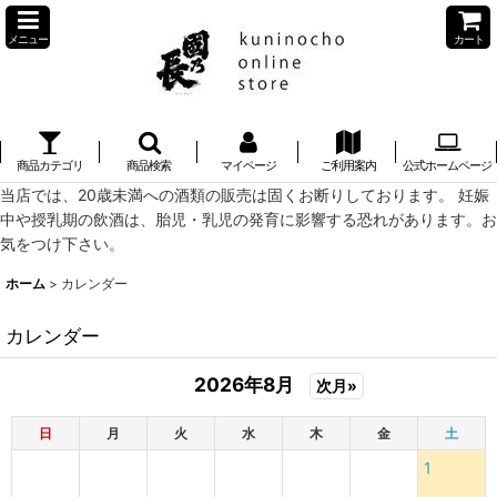
メニュー
カート
商品カテゴリ
商品検索
マイページ
ご利用案内
公式ホームページ
当店では、20歳未満への酒類の販売は固くお断りしております。 妊娠
中や授乳期の飲酒は、胎児・乳児の発育に影響する恐れがあります。お
気をつけ下さい。
ホーム
>
カレンダー
カレンダー
2026年8月
次月»
日
月
火
水
木
金
土
1