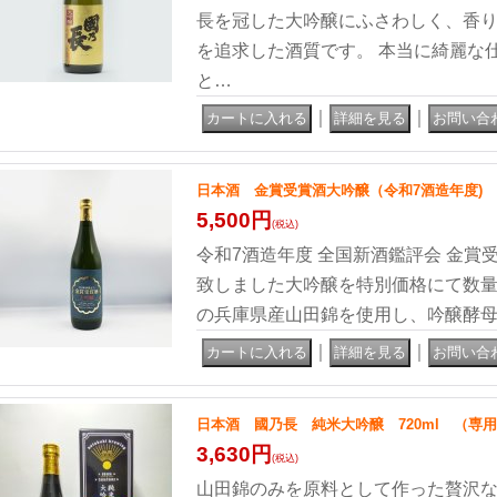
長を冠した大吟醸にふさわしく、香
を追求した酒質です。 本当に綺麗な仕上
と…
｜
｜
日本酒 金賞受賞酒大吟醸（令和7酒造年度) 限
5,500円
(税込)
令和7酒造年度 全国新酒鑑評会 金賞
致しました大吟醸を特別価格にて数量
の兵庫県産山田錦を使用し、吟醸酵
｜
｜
日本酒 國乃長 純米大吟醸 720ml （専
3,630円
(税込)
山田錦のみを原料として作った贅沢