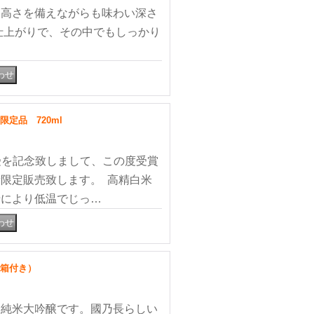
り高さを備えながらも味わい深さ
がりで、その中でもしっかり
定品 720ml
受を記念致しまして、この度受賞
限定販売致します。 高精白米
母により低温でじっ…
用箱付き）
な純米大吟醸です。國乃長らしい