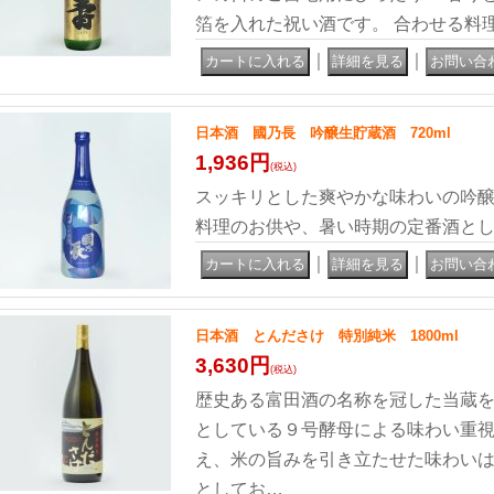
箔を入れた祝い酒です。 合わせる料
｜
｜
日本酒 國乃長 吟醸生貯蔵酒 720ml
1,936円
(税込)
スッキリとした爽やかな味わいの吟醸
料理のお供や、暑い時期の定番酒と
｜
｜
日本酒 とんださけ 特別純米 1800ml
3,630円
(税込)
歴史ある富田酒の名称を冠した当蔵を
としている９号酵母による味わい重視
え、米の旨みを引き立たせた味わい
としてお…