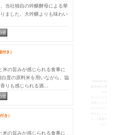
と、当社独自の吟醸酵母による華
作りました。大吟醸よりも味わい
箱付き）
と米の旨みが感じられる食事に
精白度の原料米を用いながら、協
Powered by
な香りも感じられる酒…
おちゃのこネ
ット
ホームページ
作成とショッ
ピングカート
付きネットシ
箱付き）
ョップ開業サ
ービス
と米の旨みが感じられる食事に