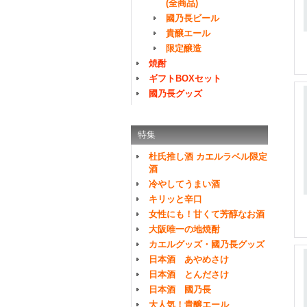
(全商品)
國乃長ビール
貴醸エール
限定醸造
焼酎
ギフトBOXセット
國乃長グッズ
特集
杜氏推し酒 カエルラベル限定
酒
冷やしてうまい酒
キリッと辛口
女性にも！甘くて芳醇なお酒
大阪唯一の地焼酎
カエルグッズ・國乃長グッズ
日本酒 あやめさけ
日本酒 とんださけ
日本酒 國乃長
大人気！貴醸エール