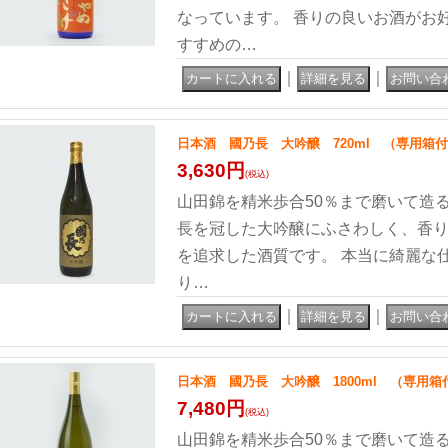
なっています。 香りの良いお酒がお
すすめの…
｜
｜
日本酒 國乃長 大吟醸 720ml （専用箱
3,630円
(税込)
山田錦を精米歩合50％まで磨いて造
長を冠した大吟醸にふさわしく、香
を追求した酒質です。 本当に綺麗な仕上
り…
｜
｜
日本酒 國乃長 大吟醸 1800ml （専用箱
7,480円
(税込)
山田錦を精米歩合50％まで磨いて造