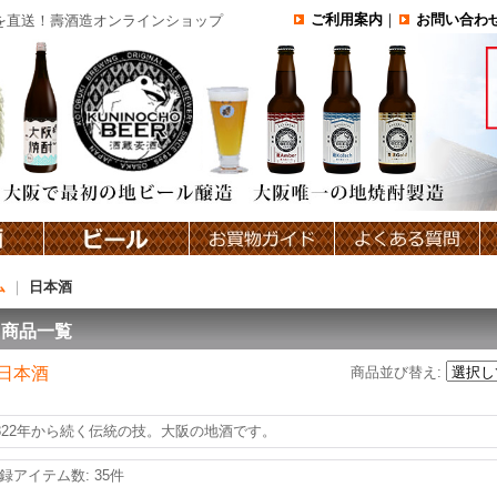
ご利用案内
｜
お問い合わ
てを直送！壽酒造オンラインショップ
ム
｜
日本酒
商品一覧
日本酒
商品並び替え
:
822年から続く伝統の技。大阪の地酒です。
録アイテム数
:
35件