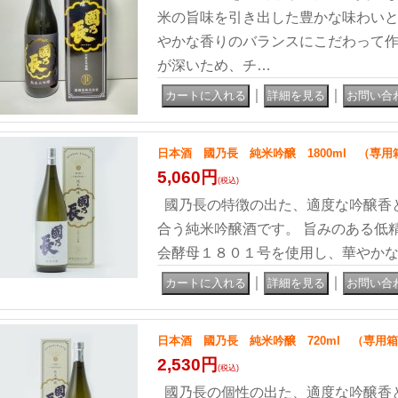
米の旨味を引き出した豊かな味わい
やかな香りのバランスにこだわって
が深いため、チ…
｜
｜
日本酒 國乃長 純米吟醸 1800ml （専用
5,060円
(税込)
國乃長の特徴の出た、適度な吟醸香
合う純米吟醸酒です。 旨みのある低
会酵母１８０１号を使用し、華やか
｜
｜
日本酒 國乃長 純米吟醸 720ml （専用
2,530円
(税込)
國乃長の個性の出た、適度な吟醸香