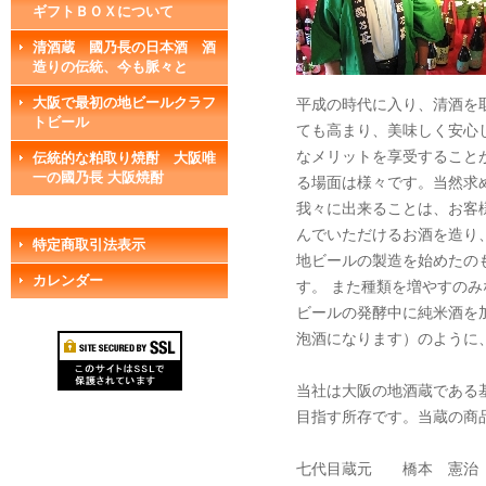
ギフトＢＯＸについて
清酒蔵 國乃長の日本酒 酒
造りの伝統、今も脈々と
大阪で最初の地ビールクラフ
平成の時代に入り、清酒を
トビール
ても高まり、美味しく安心
なメリットを享受すること
伝統的な粕取り焼酎 大阪唯
一の國乃長 大阪焼酎
る場面は様々です。当然求
我々に出来ることは、お客
んでいただけるお酒を造り
特定商取引法表示
地ビールの製造を始めたの
カレンダー
す。 また種類を増やすの
ビールの発酵中に純米酒を
泡酒になります）のように
当社は大阪の地酒蔵である
目指す所存です。当蔵の商
七代目蔵元 橋本 憲治