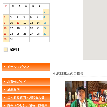
日
月
火
水
木
金
土
1
2
3
4
5
6
7
8
9
10
11
12
13
14
15
16
17
18
19
20
21
22
23
24
25
26
27
28
29
30
31
定休日
メールマガジン
七代目蔵元のご挨拶
お買物ガイド
酒蔵案内
よくある質問・お問合わせ
熨斗（のし）、包装、贈答用