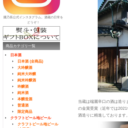
國乃長公式インスタグラム。酒蔵の日常を
どうぞ！
商品カテゴリ一覧
日本酒
日本酒 (全商品)
大吟醸酒
純米大吟醸
純米吟醸酒
吟醸酒
純米酒
本醸造酒
当蔵は端麗辛口の酒は造り
普通酒
の金賞受賞（近年では202
限定商品
酒造りに精進しております
クラフトビール地ビール
クラフトビール地ビール