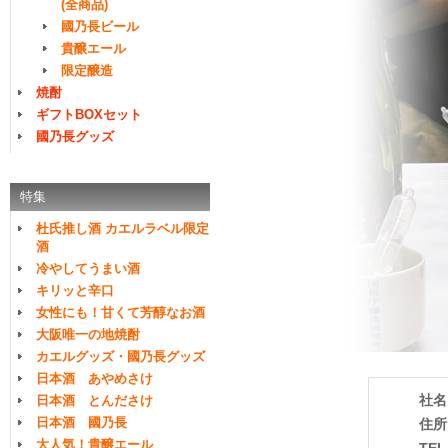
(全商品)
國乃長ビール
貴醸エール
限定醸造
焼酎
ギフトBOXセット
國乃長グッズ
特集
杜氏推し酒 カエルラベル限定
酒
冷やしてうまい酒
キリッと辛口
女性にも！甘くて芳醇なお酒
大阪唯一の地焼酎
カエルグッズ・國乃長グッズ
日本酒 あやめさけ
社名
日本酒 とんださけ
日本酒 國乃長
住所
大人気！貴醸エール