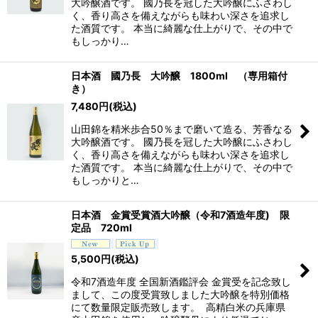
大吟醸酒です。 國乃長を冠した大吟醸にふさわし
く、香り高さを備えながらも味わい深さを追求し
た酒質です。 本当に綺麗な仕上がりで、その中で
もしっかり…
日本酒 國乃長 大吟醸 1800ml （専用箱付
き）
7,480
円
(税込)
山田錦を精米歩合50％まで磨いて造る、芳香なる
大吟醸酒です。 國乃長を冠した大吟醸にふさわし
く、香り高さを備えながらも味わい深さを追求し
た酒質です。 本当に綺麗な仕上がりで、その中で
もしっかりと…
日本酒 金賞受賞酒大吟醸（令和7酒造年度) 限
定品 720ml
5,500
円
(税込)
令和7酒造年度 全国新酒鑑評会 金賞受を記念致し
まして、この度受賞致しました大吟醸を特別価格
にて数量限定販売致します。 高精白米の兵庫県