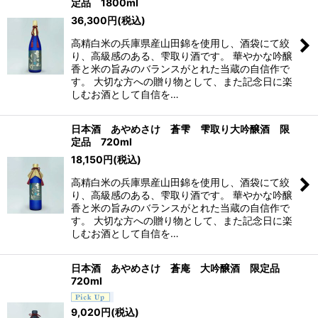
定品 1800ml
並び順
:
36,300
円
(税込)
高精白米の兵庫県産山田錦を使用し、酒袋にて絞
絞り込む
り、高級感のある、雫取り酒です。 華やかな吟醸
香と米の旨みのバランスがとれた当蔵の自信作で
す。 大切な方への贈り物として、また記念日に楽
しむお酒として自信を…
日本酒 あやめさけ 蒼雫 雫取り大吟醸酒 限
定品 720ml
18,150
円
(税込)
高精白米の兵庫県産山田錦を使用し、酒袋にて絞
り、高級感のある、雫取り酒です。 華やかな吟醸
香と米の旨みのバランスがとれた当蔵の自信作で
す。 大切な方への贈り物として、また記念日に楽
しむお酒として自信を…
日本酒 あやめさけ 蒼庵 大吟醸酒 限定品
720ml
9,020
円
(税込)