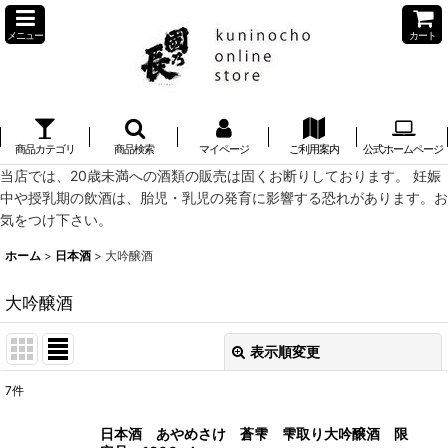
メニュー
カート
商品カテゴリ
商品検索
マイページ
ご利用案内
公式ホームページ
当店では、20歳未満への酒類の販売は固くお断りしております。 妊娠
中や授乳期の飲酒は、胎児・乳児の発育に影響する恐れがあります。お
気をつけ下さい。
ホーム
>
日本酒
>
大吟醸酒
大吟醸酒
表示順変更
閉じる
7
件
表示数
:
日本酒 あやめさけ 蒼雫 雫取り大吟醸酒 限