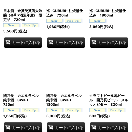
日本酒 金賞受賞酒大吟
巡 -GURURI- 柱焼酎仕
巡 -GURURI- 柱焼酎仕
醸（令和7酒造年度) 限
込み 720ml
込み 1800ml
定品 720ml
1,980
円
(税込)
3,960
円
(税込)
5,500
円
(税込)
カートに入れる
カートに入れる
カートに入れる
國乃長 カエルラベル
國乃長 カエルラベル
クラフトビール地ビー
純米酒 SWIFT
純米酒 SWIFT
ル 國乃長ビール スル
720ml
1800ml
ッとビター 330ml
1,650
円
(税込)
3,300
円
(税込)
693
円
(税込)
カートに入れる
カートに入れる
カートに入れる