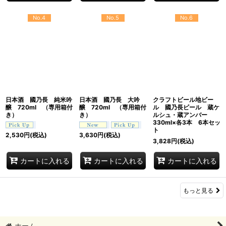
No.4
No.5
No.6
日本酒 國乃長 純米吟
日本酒 國乃長 大吟
クラフトビール地ビー
醸 720ml （専用箱付
醸 720ml （専用箱付
ル 國乃長ビール 蔵ケ
き）
き）
ルシュ・蔵アンバー
330ml×各3本 6本セッ
ト
2,530
円
(税込)
3,630
円
(税込)
3,828
円
(税込)
カートに入れる
カートに入れる
カートに入れる
もっと見る
ホーム