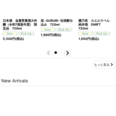
日本酒 金賞受賞酒大吟
巡 -GURURI- 柱焼酎仕
國乃長 カエルラベル
醸（令和7酒造年度) 限
込み 720ml
純米酒 SWIFT
定品 720ml
720ml
1,980
円
(税込)
5,500
円
(税込)
1,650
円
(税込)
もっと見る
New Arrivals