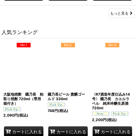
もっと見る
人気ランキング
No.1
No.2
No.3
大阪地焼酎 國乃長 粕
國乃長ビール 貴醸ゴー
〈R7酒造年度仕込み14
取り焼酎 720ml（専用
ルド 330ml
号〉 國乃長 カエルラ
箱付き）
ベル 純米吟醸生原酒
720ml
748
円
(税込)
2,090
円
(税込)
2,200
円
(税込)
カートに入れる
カートに入れる
カートに入れる