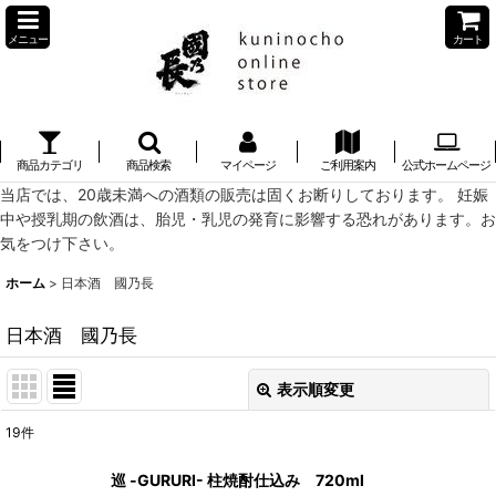
メニュー
カート
商品カテゴリ
商品検索
マイページ
ご利用案内
公式ホームページ
当店では、20歳未満への酒類の販売は固くお断りしております。 妊娠
中や授乳期の飲酒は、胎児・乳児の発育に影響する恐れがあります。お
気をつけ下さい。
ホーム
>
日本酒 國乃長
日本酒 國乃長
表示順変更
閉じる
19
件
表示数
:
巡 -GURURI- 柱焼酎仕込み 720ml