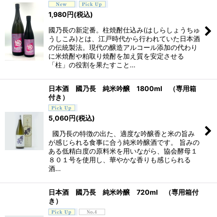
並び順
:
1,980
円
(税込)
國乃長の新定番。柱焼酎仕込み(はしらしょうちゅ
絞り込む
うしこみ)とは、江戸時代から行われていた日本酒
の伝統製法。現代の醸造アルコール添加の代わり
に米焼酎や粕取り焼酎を加え質を安定させる
「柱」の役割を果たすこと…
日本酒 國乃長 純米吟醸 1800ml （専用箱
付き）
5,060
円
(税込)
國乃長の特徴の出た、適度な吟醸香と米の旨み
が感じられる食事に合う純米吟醸酒です。 旨みの
ある低精白度の原料米を用いながら、協会酵母１
８０１号を使用し、華やかな香りも感じられる
酒…
日本酒 國乃長 純米吟醸 720ml （専用箱付
き）