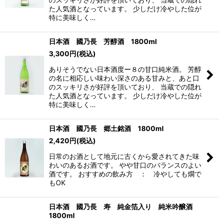
た人気酒となっています。 少しだけ冷やした位が
特に美味しく…
日本酒 國乃長 芳醇酒 1800ml
3,300
円
(税込)
ありそうでない日本酒度ー８の甘口純米酒。 芳醇
の名に相応しい味わい深さのある甘みと、あと口
のスッキリさが好評を頂いており、 当蔵での隠れ
た人気酒となっています。 少しだけ冷やした位が
特に美味しく…
日本酒 國乃長 郷土銘酒 1800ml
2,420
円
(税込)
日常のお酒として地元に古くから愛されてきた味
わいのあるお酒です。 やや甘口のバランスのよい
酒です。 おすすめの飲み方 ： 冷やしても燗で
もOK
日本酒 國乃長 寿 純金箔入り 純米吟醸酒
1800ml