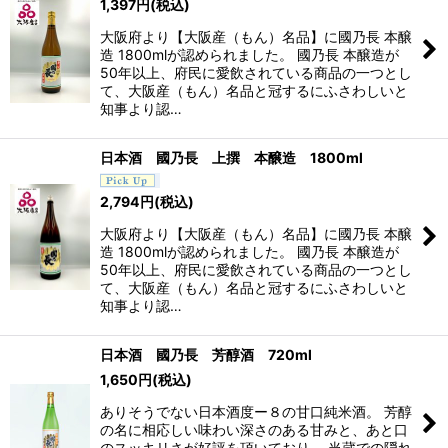
1,397
円
(税込)
大阪府より【大阪産（もん）名品】に國乃長 本醸
造 1800mlが認められました。 國乃長 本醸造が
50年以上、府民に愛飲されている商品の一つとし
て、大阪産（もん）名品と冠するにふさわしいと
知事より認…
日本酒 國乃長 上撰 本醸造 1800ml
2,794
円
(税込)
大阪府より【大阪産（もん）名品】に國乃長 本醸
造 1800mlが認められました。 國乃長 本醸造が
50年以上、府民に愛飲されている商品の一つとし
て、大阪産（もん）名品と冠するにふさわしいと
知事より認…
日本酒 國乃長 芳醇酒 720ml
1,650
円
(税込)
ありそうでない日本酒度ー８の甘口純米酒。 芳醇
の名に相応しい味わい深さのある甘みと、あと口
のスッキリさが好評を頂いており、 当蔵での隠れ