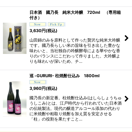
日本酒 國乃長 純米大吟醸 720ml （専用箱
付き）
3,630
円
(税込)
山田錦のみを原料として作った贅沢な純米大吟醸
です。國乃長らしい米の旨味を引き出した豊かな
味わいと、当社独自の吟醸酵母による華やかな香
りのバランスにこだわって作りました。大吟醸よ
りも味わいが深いため、チ…
巡 -GURURI- 柱焼酎仕込み 1800ml
3,960
円
(税込)
國乃長の新定番。柱焼酎仕込み(はしらしょうちゅ
うしこみ)とは、江戸時代から行われていた日本酒
の伝統製法。現代の醸造アルコール添加の代わり
に米焼酎や粕取り焼酎を加え質を安定させる
「柱」の役割を果たすこと…