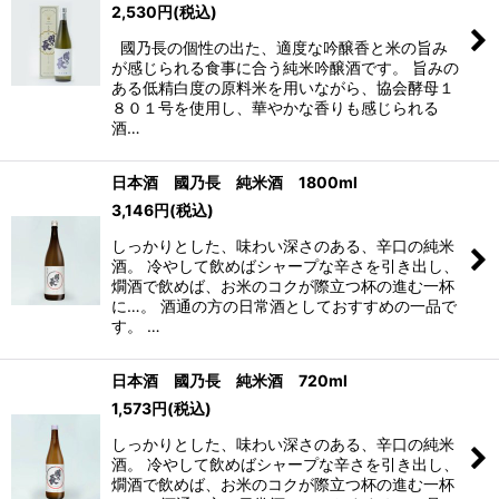
2,530
円
(税込)
國乃長の個性の出た、適度な吟醸香と米の旨み
が感じられる食事に合う純米吟醸酒です。 旨みの
ある低精白度の原料米を用いながら、協会酵母１
８０１号を使用し、華やかな香りも感じられる
酒…
日本酒 國乃長 純米酒 1800ml
3,146
円
(税込)
しっかりとした、味わい深さのある、辛口の純米
酒。 冷やして飲めばシャープな辛さを引き出し、
燗酒で飲めば、お米のコクが際立つ杯の進む一杯
に…。 酒通の方の日常酒としておすすめの一品で
す。 …
日本酒 國乃長 純米酒 720ml
1,573
円
(税込)
しっかりとした、味わい深さのある、辛口の純米
酒。 冷やして飲めばシャープな辛さを引き出し、
燗酒で飲めば、お米のコクが際立つ杯の進む一杯