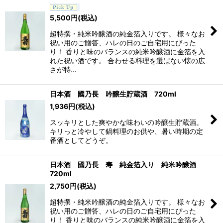
5,500
円
(税込)
超特撰・純米吟醸酒の純金箔入りです。 様々なお
祝い用のご贈答、ハレの日のご自宅用にぴった
り！ 香りと味のバランスの純米吟醸酒に金箔を入
れた祝い酒です。 合わせる料理を選ばない懐の広
さが特…
日本酒 國乃長 吟醸生貯蔵酒 720ml
1,936
円
(税込)
スッキリとした爽やかな味わいの吟醸生貯蔵酒。
キリっと冷やして鍋料理のお供や、暑い時期の定
番酒としてどうぞ。
日本酒 國乃長 寿 純金箔入り 純米吟醸酒
720ml
2,750
円
(税込)
超特撰・純米吟醸酒の純金箔入りです。 様々なお
祝い用のご贈答、ハレの日のご自宅用にぴった
り！ 香りと味のバランスの純米吟醸酒に金箔を入