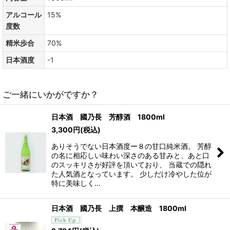
アルコール
15%
度数
精米歩合
70%
日本酒度
-1
ご一緒にいかがですか？
日本酒 國乃長 芳醇酒 1800ml
3,300
円
(税込)
ありそうでない日本酒度ー８の甘口純米酒。 芳醇
の名に相応しい味わい深さのある甘みと、あと口
のスッキリさが好評を頂いており、 当蔵での隠れ
た人気酒となっています。 少しだけ冷やした位が
特に美味しく…
日本酒 國乃長 上撰 本醸造 1800ml