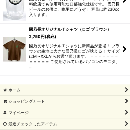
料飲店でも使用可能な口部強化仕様です。 國乃長
ビールのお供に、晩酌にどうぞ！ 容量は約230cc
入ります。
國乃長オリジナルＴシャツ（ロゴ ブラウン）
2,750
円
(税込)
國乃長オリジナルＴシャツに新商品が登場！ ブラ
ウンの生地に大きな國乃長ロゴが映える！ サイズ
はM〜XXLからお選び頂けます。 ＝＝＝＝＝＝＝
＝＝＝＝＝ ご使用されているパソコンのモニタ、
…
ホーム
ショッピングカート
マイページ
最近チェックしたアイテム