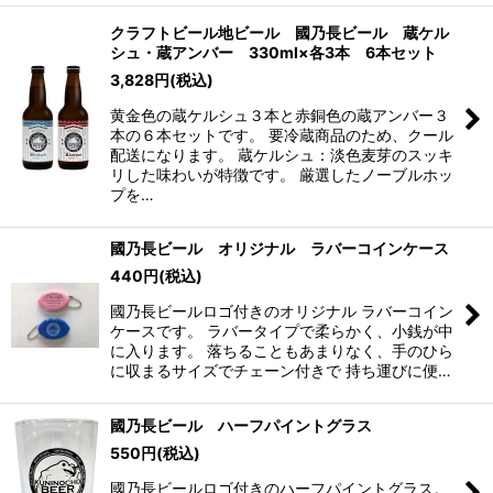
クラフトビール地ビール 國乃長ビール 蔵ケル
シュ・蔵アンバー 330ml×各3本 6本セット
3,828
円
(税込)
黄金色の蔵ケルシュ３本と赤銅色の蔵アンバー３
本の６本セットです。 要冷蔵商品のため、クール
配送になります。 蔵ケルシュ：淡色麦芽のスッキ
リした味わいが特徴です。 厳選したノーブルホッ
プを…
國乃長ビール オリジナル ラバーコインケース
440
円
(税込)
國乃長ビールロゴ付きのオリジナル ラバーコイン
ケースです。 ラバータイプで柔らかく、小銭が中
に入ります。 落ちることもあまりなく、手のひら
に収まるサイズでチェーン付きで 持ち運びに便…
國乃長ビール ハーフパイントグラス
550
円
(税込)
國乃長ビールロゴ付きのハーフパイントグラス。