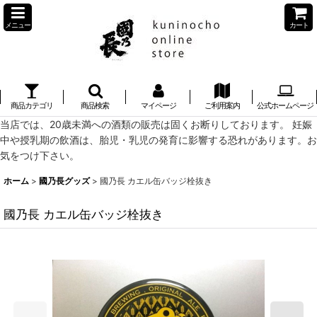
メニュー
カート
商品カテゴリ
商品検索
マイページ
ご利用案内
公式ホームページ
当店では、20歳未満への酒類の販売は固くお断りしております。 妊娠
中や授乳期の飲酒は、胎児・乳児の発育に影響する恐れがあります。お
気をつけ下さい。
ホーム
>
國乃長グッズ
>
國乃長 カエル缶バッジ栓抜き
國乃長 カエル缶バッジ栓抜き