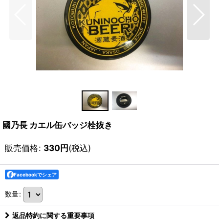
國乃長 カエル缶バッジ栓抜き
販売価格
:
330
円
(税込)
Facebookでシェア
数量
:
返品特約に関する重要事項