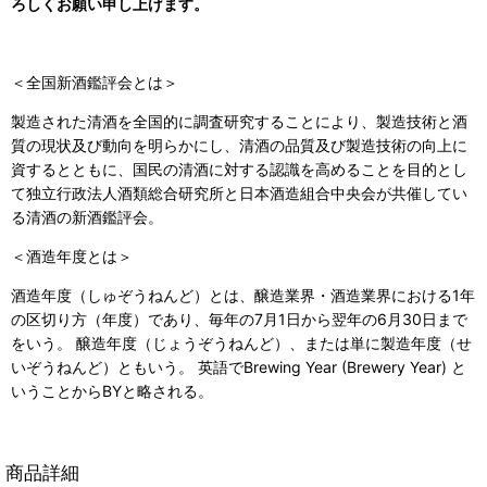
ろしくお願い申し上げます。
＜全国新酒鑑評会とは＞
製造された清酒を全国的に調査研究することにより、製造技術と酒
質の現状及び動向を明らかにし、清酒の品質及び製造技術の向上に
資するとともに、国民の清酒に対する認識を高めることを目的とし
て独立行政法人酒類総合研究所と日本酒造組合中央会が共催してい
る清酒の新酒鑑評会。
＜酒造年度とは＞
酒造年度（しゅぞうねんど）とは、醸造業界・酒造業界における1年
の区切り方（年度）であり、毎年の7月1日から翌年の6月30日まで
をいう。 醸造年度（じょうぞうねんど）、または単に製造年度（せ
いぞうねんど）ともいう。 英語でBrewing Year (Brewery Year) と
いうことからBYと略される。
商品詳細