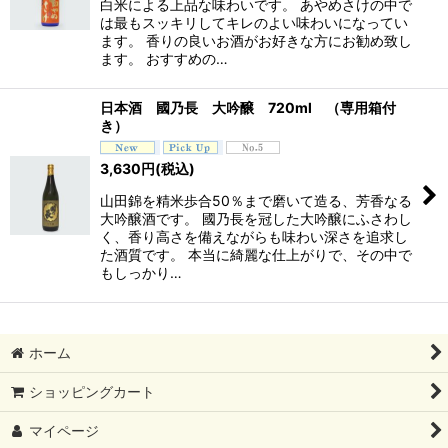
白米による上品な味わいです。 あやめさけの中で
は最もスッキリしてキレのよい味わいになってい
ます。 香りの良いお酒がお好きな方にお勧め致し
ます。 おすすめの…
日本酒 國乃長 大吟醸 720ml （専用箱付
き）
3,630
円
(税込)
山田錦を精米歩合50％まで磨いて造る、芳香なる
大吟醸酒です。 國乃長を冠した大吟醸にふさわし
く、香り高さを備えながらも味わい深さを追求し
た酒質です。 本当に綺麗な仕上がりで、その中で
もしっかり…
ホーム
ショッピングカート
マイページ