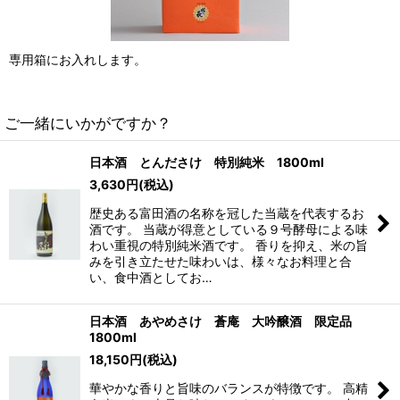
専用箱にお入れします。
ご一緒にいかがですか？
日本酒 とんださけ 特別純米 1800ml
3,630
円
(税込)
歴史ある富田酒の名称を冠した当蔵を代表するお
酒です。 当蔵が得意としている９号酵母による味
わい重視の特別純米酒です。 香りを抑え、米の旨
みを引き立たせた味わいは、様々なお料理と合
い、食中酒としてお…
日本酒 あやめさけ 蒼庵 大吟醸酒 限定品
1800ml
18,150
円
(税込)
華やかな香りと旨味のバランスが特徴です。 高精